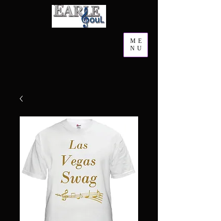
ME
NU